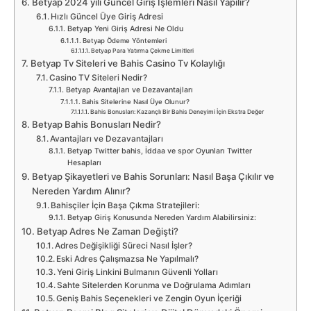
Betyap 2024 yılı Güncel Giriş İşlemleri Nasıl Yapılır?
Hızlı Güncel Üye Giriş Adresi
Betyap Yeni Giriş Adresi Ne Oldu
Betyap Ödeme Yöntemleri
Betyap Para Yatırma Çekme Limitleri
Betyap Tv Siteleri ve Bahis Casino Tv Kolaylığı
Casino TV Siteleri Nedir?
Betyap Avantajları ve Dezavantajları
Bahis Sitelerine Nasıl Üye Olunur?
Bahis Bonusları: Kazançlı Bir Bahis Deneyimi İçin Ekstra Değer
Betyap Bahis Bonusları Nedir?
Avantajları ve Dezavantajları
Betyap Twitter bahis, İddaa ve spor Oyunları Twitter
Hesapları
Betyap Şikayetleri ve Bahis Sorunları: Nasıl Başa Çıkılır ve
Nereden Yardım Alınır?
Bahisçiler İçin Başa Çıkma Stratejileri:
Betyap Giriş Konusunda Nereden Yardım Alabilirsiniz:
Betyap Adres Ne Zaman Değişti?
Adres Değişikliği Süreci Nasıl İşler?
Eski Adres Çalışmazsa Ne Yapılmalı?
Yeni Giriş Linkini Bulmanın Güvenli Yolları
Sahte Sitelerden Korunma ve Doğrulama Adımları
Geniş Bahis Seçenekleri ve Zengin Oyun İçeriği