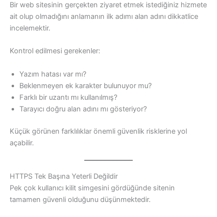
Bir web sitesinin gerçekten ziyaret etmek istediğiniz hizmete
ait olup olmadığını anlamanın ilk adımı alan adını dikkatlice
incelemektir.
Kontrol edilmesi gerekenler:
Yazım hatası var mı?
Beklenmeyen ek karakter bulunuyor mu?
Farklı bir uzantı mı kullanılmış?
Tarayıcı doğru alan adını mı gösteriyor?
Küçük görünen farklılıklar önemli güvenlik risklerine yol
açabilir.
HTTPS Tek Başına Yeterli Değildir
Pek çok kullanıcı kilit simgesini gördüğünde sitenin
tamamen güvenli olduğunu düşünmektedir.