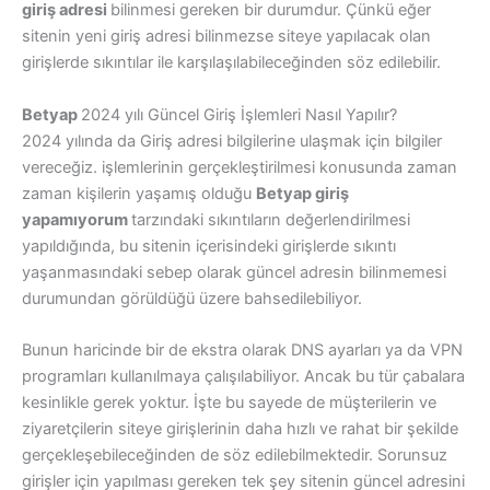
giriş adresi
bilinmesi gereken bir durumdur. Çünkü eğer
sitenin yeni giriş adresi bilinmezse siteye yapılacak olan
girişlerde sıkıntılar ile karşılaşılabileceğinden söz edilebilir.
Betyap
2024 yılı Güncel Giriş İşlemleri Nasıl Yapılır?
2024 yılında da Giriş adresi bilgilerine ulaşmak için bilgiler
vereceğiz. işlemlerinin gerçekleştirilmesi konusunda zaman
zaman kişilerin yaşamış olduğu
Betyap giriş
yapamıyorum
tarzındaki sıkıntıların değerlendirilmesi
yapıldığında, bu sitenin içerisindeki girişlerde sıkıntı
yaşanmasındaki sebep olarak güncel adresin bilinmemesi
durumundan görüldüğü üzere bahsedilebiliyor.
Bunun haricinde bir de ekstra olarak DNS ayarları ya da VPN
programları kullanılmaya çalışılabiliyor. Ancak bu tür çabalara
kesinlikle gerek yoktur. İşte bu sayede de müşterilerin ve
ziyaretçilerin siteye girişlerinin daha hızlı ve rahat bir şekilde
gerçekleşebileceğinden de söz edilebilmektedir. Sorunsuz
girişler için yapılması gereken tek şey sitenin güncel adresini