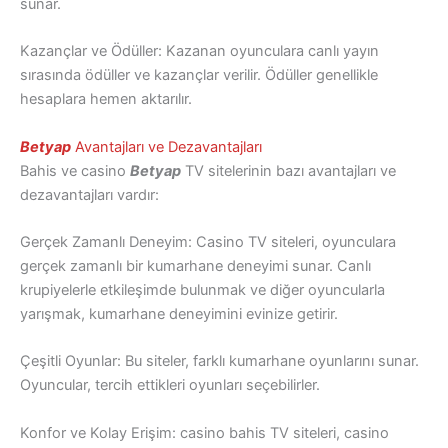
sunar.
Kazançlar ve Ödüller: Kazanan oyunculara canlı yayın
sırasında ödüller ve kazançlar verilir. Ödüller genellikle
hesaplara hemen aktarılır.
Betyap
Avantajları ve Dezavantajları
Bahis ve casino
Betyap
TV sitelerinin bazı avantajları ve
dezavantajları vardır:
Gerçek Zamanlı Deneyim: Casino TV siteleri, oyunculara
gerçek zamanlı bir kumarhane deneyimi sunar. Canlı
krupiyelerle etkileşimde bulunmak ve diğer oyuncularla
yarışmak, kumarhane deneyimini evinize getirir.
Çeşitli Oyunlar: Bu siteler, farklı kumarhane oyunlarını sunar.
Oyuncular, tercih ettikleri oyunları seçebilirler.
Konfor ve Kolay Erişim: casino bahis TV siteleri, casino