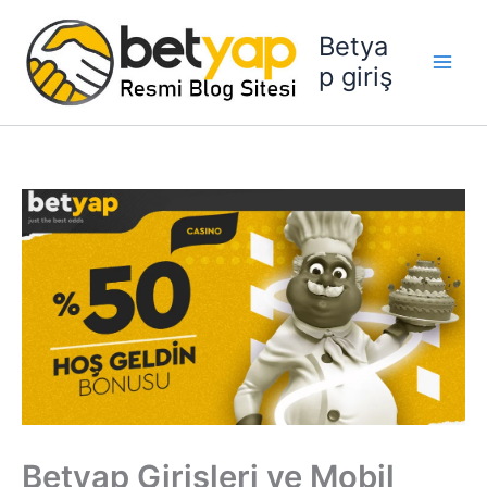
İçeriğe
atla
Betya
p giriş
Betyap Girişleri ve Mobil