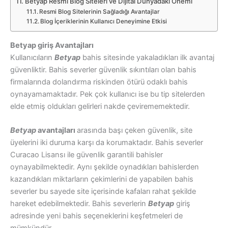
Betyap Resmi Blog Siteleri ve Dijital Dünyadaki Önemi
Resmi Blog Sitelerinin Sağladığı Avantajlar
Blog İçeriklerinin Kullanıcı Deneyimine Etkisi
Betyap giriş Avantajları
Kullanıcıların
Betyap
bahis sitesinde yakaladıkları ilk avantaj
güvenliktir. Bahis severler güvenlik sıkıntıları olan bahis
firmalarında dolandırma riskinden ötürü odaklı bahis
oynayamamaktadır. Pek çok kullanıcı ise bu tip sitelerden
elde etmiş oldukları gelirleri nakde çevirememektedir.
Betyap
avantajları
arasında başı çeken güvenlik, site
üyelerini iki duruma karşı da korumaktadır. Bahis severler
Curacao Lisansı ile güvenlik garantili bahisler
oynayabilmektedir. Aynı şekilde oynadıkları bahislerden
kazandıkları miktarların çekimlerini de yapabilen bahis
severler bu sayede site içerisinde kafaları rahat şekilde
hareket edebilmektedir. Bahis severlerin
Betyap
giriş
adresinde yeni bahis seçeneklerini keşfetmeleri de