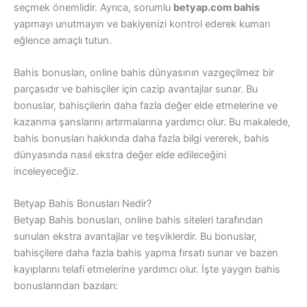
seçmek önemlidir. Ayrıca, sorumlu
betyap.com bahis
yapmayı unutmayın ve bakiyenizi kontrol ederek kumarı
eğlence amaçlı tutun.
Bahis bonusları, online bahis dünyasının vazgeçilmez bir
parçasıdır ve bahisçiler için cazip avantajlar sunar. Bu
bonuslar, bahisçilerin daha fazla değer elde etmelerine ve
kazanma şanslarını artırmalarına yardımcı olur. Bu makalede,
bahis bonusları hakkında daha fazla bilgi vererek, bahis
dünyasında nasıl ekstra değer elde edileceğini
inceleyeceğiz.
Betyap Bahis Bonusları Nedir?
Betyap Bahis bonusları, online bahis siteleri tarafından
sunulan ekstra avantajlar ve teşviklerdir. Bu bonuslar,
bahisçilere daha fazla bahis yapma fırsatı sunar ve bazen
kayıplarını telafi etmelerine yardımcı olur. İşte yaygın bahis
bonuslarından bazıları: