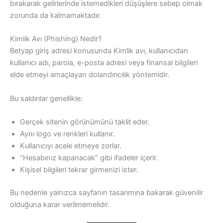
bırakarak gelirlerinde istemedikleri düşüşlere sebep olmak
zorunda da kalmamaktadır.
Kimlik Avı (Phishing) Nedir?
Betyap giriş adresi konusunda Kimlik avı, kullanıcıdan
kullanıcı adı, parola, e-posta adresi veya finansal bilgileri
elde etmeyi amaçlayan dolandırıcılık yöntemidir.
Bu saldırılar genellikle:
Gerçek sitenin görünümünü taklit eder.
Aynı logo ve renkleri kullanır.
Kullanıcıyı acele etmeye zorlar.
“Hesabınız kapanacak” gibi ifadeler içerir.
Kişisel bilgileri tekrar girmenizi ister.
Bu nedenle yalnızca sayfanın tasarımına bakarak güvenilir
olduğuna karar verilmemelidir.