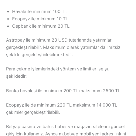
Havale ile minimum 100 TL
Ecopayz ile minimum 10 TL
Cepbank ile minimum 20 TL
Astropay ile minimum 23 USD tutarlarında yatırımlar
gerçekleştirilebilir. Maksimum olarak yatırımlar da limitsiz
şekilde gerçekleştirilebilmektedir.
Para çekme işlemlerindeki yöntem ve limitler ise şu
şekildedir:
Banka havalesi ile minimum 200 TL maksimum 2500 TL
Ecopayz ile de minimum 220 TL maksimum 14.000 TL
çekimler gerçekleştirilebilir.
Betyap casino ve bahis haber ve magazin sitelerini güncel
giriş için kullanınız. Ayrıca m.betyap mobil yeni adres linkini