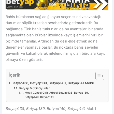
Bahis bürolarının sağladığı oyun seçenekleri ve avantajlı
durumlar büyük fırsatları beraberinde getirmektedir. Bu
bağlamda Türk bahis tutkunları da bu avantajları bir arada
sağlamakta olan bürolar üzerinde kayıt işlemlerini hızlı bir
biçimde tamamlar. Ardından da gelir elde etmek adına
denemeler yapmaya başlar. Bu noktada bahis severler
güvenilir ve kaliteli olarak nitelendirilmiş olan bürolara kayıt
olmaya özen gösterir.
İçerik
Betyap138, Betyap139, Betyap140, Betyap141 Mobil
Betyap Mobil Oyunlar
Mobil Güncel Giriş Adresi Betyap138, Betyap139,
Betyap140, Betyap141
Betyap138, Betyap139, Betyap140, Betyap141
Mobil