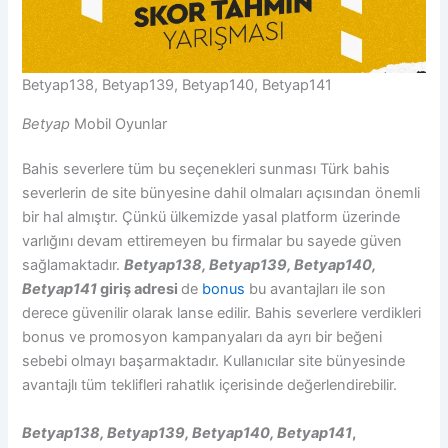
Betyap138, Betyap139, Betyap140, Betyap141
Betyap
Mobil Oyunlar
Bahis severlere tüm bu seçenekleri sunması Türk bahis
severlerin de site bünyesine dahil olmaları açısından önemli
bir hal almıştır. Çünkü ülkemizde yasal platform üzerinde
varlığını devam ettiremeyen bu firmalar bu sayede güven
sağlamaktadır.
Betyap138, Betyap139, Betyap140,
Betyap141
giriş adresi
de
bonus
bu avantajları ile son
derece güvenilir olarak lanse edilir. Bahis severlere verdikleri
bonus ve promosyon kampanyaları da ayrı bir beğeni
sebebi olmayı başarmaktadır. Kullanıcılar site bünyesinde
avantajlı tüm teklifleri rahatlık içerisinde değerlendirebilir.
Betyap138, Betyap139, Betyap140, Betyap141
,