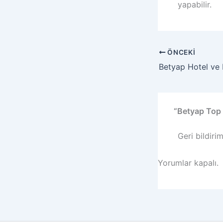
yapabilir.
ÖNCEKI
Betyap Hotel ve 
“Betyap Top 1
Geri bildiri
Yorumlar kapalı.