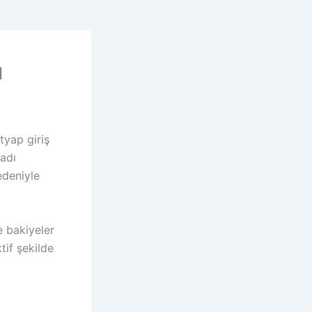
ı
tyap giriş
 adı
edeniyle
e bakiyeler
tif şekilde