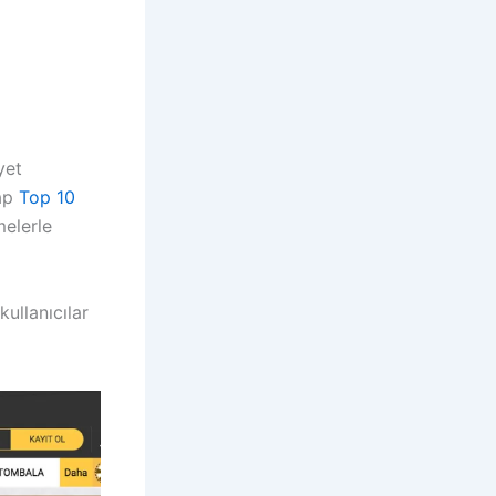
yet
yap
Top 10
elerle
kullanıcılar