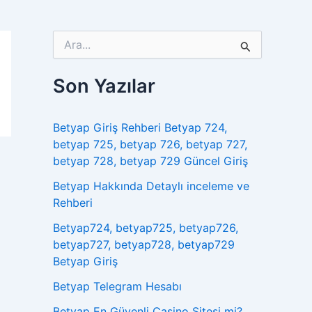
S
e
a
r
Son Yazılar
c
h
f
Betyap Giriş Rehberi Betyap 724,
o
betyap 725, betyap 726, betyap 727,
r
betyap 728, betyap 729 Güncel Giriş
:
Betyap Hakkında Detaylı inceleme ve
Rehberi
Betyap724, betyap725, betyap726,
betyap727, betyap728, betyap729
Betyap Giriş
Betyap Telegram Hesabı
Betyap En Güvenli Casino Sitesi mi?