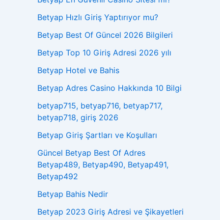
Betyap Hızlı Giriş Yaptırıyor mu?
Betyap Best Of Güncel 2026 Bilgileri
Betyap Top 10 Giriş Adresi 2026 yılı
Betyap Hotel ve Bahis
Betyap Adres Casino Hakkında 10 Bilgi
betyap715, betyap716, betyap717,
betyap718, giriş 2026
Betyap Giriş Şartları ve Koşulları
Güncel Betyap Best Of Adres
Betyap489, Betyap490, Betyap491,
Betyap492
Betyap Bahis Nedir
Betyap 2023 Giriş Adresi ve Şikayetleri