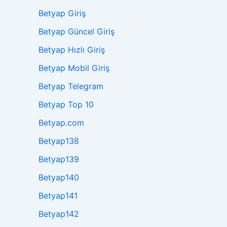
Betyap Giriş
Betyap Güncel Giriş
Betyap Hızlı Giriş
Betyap Mobil Giriş
Betyap Telegram
Betyap Top 10
Betyap.com
Betyap138
Betyap139
Betyap140
Betyap141
Betyap142