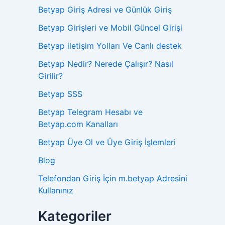
Betyap Giriş Adresi ve Günlük Giriş
Betyap Girişleri ve Mobil Güncel Girişi
Betyap iletişim Yolları Ve Canlı destek
Betyap Nedir? Nerede Çalışır? Nasıl
Girilir?
Betyap SSS
Betyap Telegram Hesabı ve
Betyap.com Kanalları
Betyap Üye Ol ve Üye Giriş İşlemleri
Blog
Telefondan Giriş İçin m.betyap Adresini
Kullanınız
Kategoriler